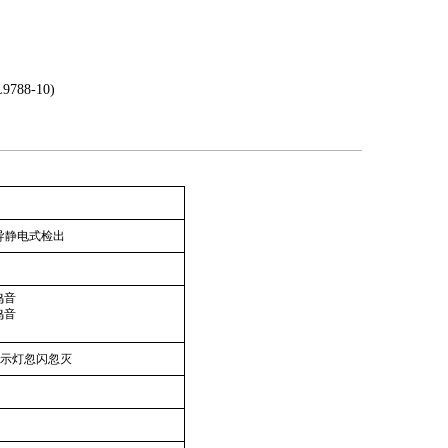
88-10)
导静电式检出
鸣音
鸣音
示灯忽闪忽灭