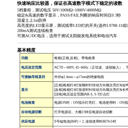
快速响应比较器，保证在高速数字模式下稳定的读数
5档量程，测试电压 50V/100MΩ~1000V/4000MΩ
稳定&高速的数字显示，PASS/FAIL判断的响应时间仅0.3秒
混凝土上1m防摔
高亮度的LED显示屏，测试线带LED灯的开关(选件L9788-11或L97
200mA测试连续检查
可测AC/DC电压，适用于测试太阳能发电系统和电动汽车
基本精度
功能
检相
(
正相
,
反相
)
、带电检查
电压设定范围
AC70
～
600V, 45~66Hz
（正弦波、连续输入）、
可接触导线直径
外径φ
2.4mm
～φ
17mm
的绝缘电线
[
正相
]
检相灯
4
灯按顺时针转动方向顺次亮灯
&
短
显示
[
反相
]
检相灯
4
灯按逆时针转动方向顺次亮灯
&
长
[
活电
]
电压设定范围内
R-S, S-T
灯点灯
电池检查
电源
ON
时：
ON
指示灯亮灯、电池使用时：
ON
指
自动电源切断
打开电源后、大概
15
钟后电源自动切断
供应电源
5
号锰电池
(R6P)
×
2,
连续使用时间
70
小时