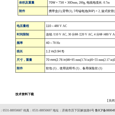
体积及重量
70W
×
75H
×
30Dmm, 200g,
电线电缆长
: 0.7m
附件
携带盒
(1),
背带
(1), 5
号锰电池
(R6P)
×
2,
旋式软管
(
电压量程
110
～
480 V AC
时间限制
连续
/110 V AC, 30
分钟
/220 V AC, 4
分钟
/480 V 
频率
40
～
70 Hz
线长
1.2 m(3.94 ft)
尺寸，重量
70 mm(2.76 in)W
×
95 mm(3.74 in)H
×
55 mm(2.17 in)
附件
软包
(1)
，使用说明书
(1)
，备用保险丝
(1)
技术资料下载
【
关闭
0531-88950687 传真：0531-88950697 地址：济南市历下区解放路6号
鲁ICP备08004