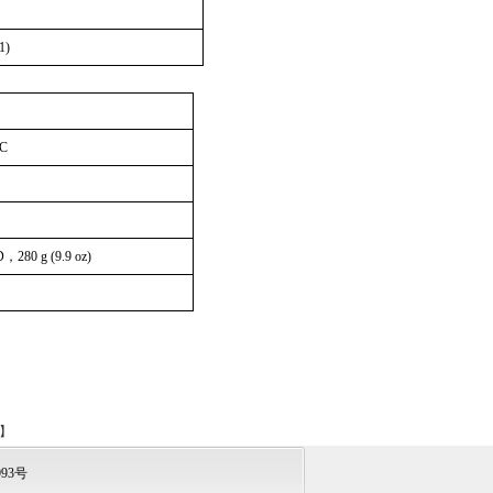
1)
AC
D
，
280 g (9.9 oz)
】
993号