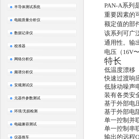
PAN-A
半导体测试系统
重要因素的
电能质量分析仪
额定值的部
该系列可广
数据记录仪
通用性。输出
校准器
电压（16V
特长
网络分析仪
低温度漂移
频谱分析仪
快速过渡响
安规测试仪
低脉动噪声
装有各类安
元器件参数测试
基于外部电
基于外部电
环境/无损检测
单一控制并
电磁兼容测试
单一控制串
输出的远程O
仪器推车