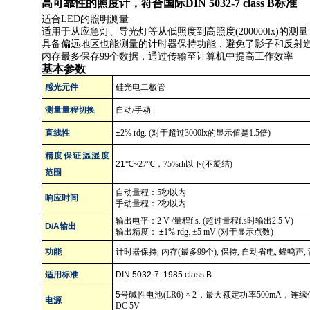
高可靠性的照度计，符合国际DIN 5032-7 class B标准
适合LED的照明测量
适用于从应急灯、导光灯等从低照度到高照度(200000lx)的测量
具备偏远地区也能测量的计时器保持功能，避免了影子和反射
内存最多保存99个数据，通过传输至计算机中提高工作效率
基本参数
感光元件
硅光电二极管
测量量程切换
自动
/
手动
直线性
±
2% rdg. (
对于超过
3000lx
的显示值是
1.5
倍
)
精度保证温湿度
21
℃
~27
℃，
75%rh
以下
(
不凝结
)
范围
自动量程：
5
秒以内
响应时间
手动量程：
2
秒以内
输出电平：
2 V /
量程
f.s. (
超过量程
f.s
时输出
2.5 V)
D/A
输出
输出精度： ±
1% rdg.
±
5 mV (
对于显示点数
)
功能
计时器保持
,
内存
(
最多
99
个
),
保持
,
自动省电
,
蜂鸣声
,
适用标准
DIN 5032-7: 1985 class B
5
号碱性电池
(LR6)
×
2
，最大额定功率
500mA
，连续
电源
DC 5V