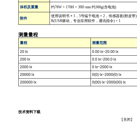
体积及重量
约
78W
×
170H
×
39D mm
约
300g(
含电池
)
使用说明书 ×
1
，
5
号锰干电池 ×
2
，传感器套
(
附皮带
附件
R(USB
驱动，专业应用软件，通讯指令
)
×
1
测量量程
量程
测量范围
20 lx
0.00 lx~20.00 lx
200 lx
0.0 lx~200.0 lx
2000 lx
0 lx~2000 lx
20000 lx
0(0) lx~2000(0) lx
200000 lx
0(00) lx~2000(00) lx
技术资料下载
【
关闭
】