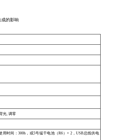
造成的影响
背光
,
调零
使用时间：
300h
，或
5
号猛干电池（
R6
）×
2
，
USB
总线供电