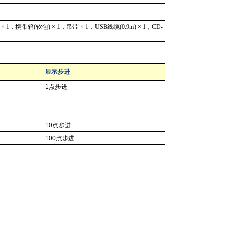
)
×
1
，携带箱
(
软包
)
×
1
，吊带 ×
1
，
USB
线缆
(0.9m)
×
1
，
CD-
显示步进
1
点步进
10
点步进
100
点步进