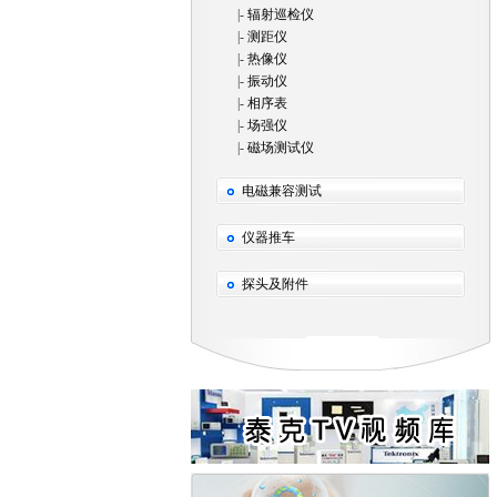
|-
辐射巡检仪
|-
测距仪
|-
热像仪
|-
振动仪
|-
相序表
|-
场强仪
|-
磁场测试仪
电磁兼容测试
仪器推车
探头及附件