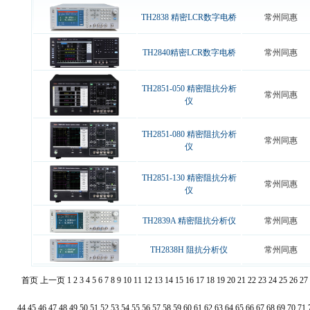
TH2838 精密LCR数字电桥
常州同惠
TH2840精密LCR数字电桥
常州同惠
TH2851-050 精密阻抗分析
常州同惠
仪
TH2851-080 精密阻抗分析
常州同惠
仪
TH2851-130 精密阻抗分析
常州同惠
仪
TH2839A 精密阻抗分析仪
常州同惠
TH2838H 阻抗分析仪
常州同惠
首页
上一页
1
2
3
4
5
6
7
8
9
10
11
12
13
14
15
16
17
18
19
20
21
22
23
24
25
26
27
44
45
46
47
48
49
50
51
52
53
54
55
56
57
58
59
60
61
62
63
64
65
66
67
68
69
70
71