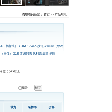
您现在的位置：
首页
>> 产品展示
UKE（福禄克）
YOKOGAWA(横河)
chroma（致茂
ES（泰仕）
宏发
常州同惠
优利德
品致
鼎阳
G(含)
4G以上
现货
带宽
采样率
价格