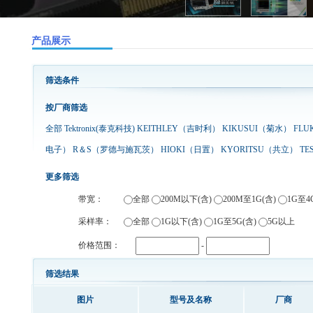
产品展示
筛选条件
按厂商筛选
全部
Tektronix(泰克科技)
KEITHLEY（吉时利）
KIKUSUI（菊水）
FL
电子）
R＆S（罗德与施瓦茨）
HIOKI（日置）
KYORITSU（共立）
T
更多筛选
带宽：
全部
200M以下(含)
200M至1G(含)
1G至4
采样率：
全部
1G以下(含)
1G至5G(含)
5G以上
价格范围：
-
筛选结果
图片
型号及名称
厂商