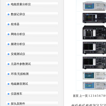
电能质量分析仪
数据记录仪
校准器
网络分析仪
频谱分析仪
安规测试仪
元器件参数测试
环境/无损检测
电磁兼容测试
仪器推车
首页
上一页
1
2
3
4
5
6
7
8
探头及附件
44
45
46
47
48
49
50
51
52
5